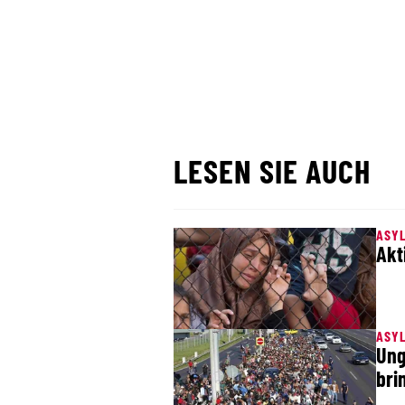
LESEN SIE AUCH
ASYL
Akt
ASYL
Ung
bri