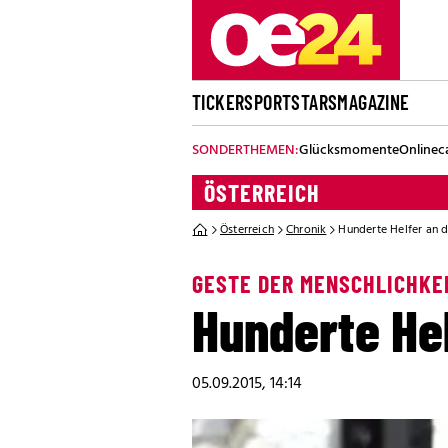
TICKER
SPORT
STARS
MAGAZINE
SONDERTHEMEN:
Glücksmomente
Onlinec
ÖSTERREICH
Österreich
Chronik
Hunderte Helfer an 
GESTE DER MENSCHLICHKE
Hunderte He
05.09.2015, 14:14