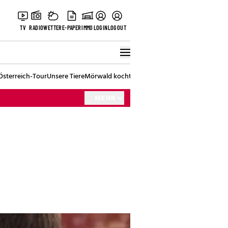
TV
RADIO
WETTER
E-PAPER
IMMO
LOGIN
LOGOUT
Österreich-Tour
Unsere Tiere
Mörwald kocht
Stark in den Tag
Best of Vienna
MEHR