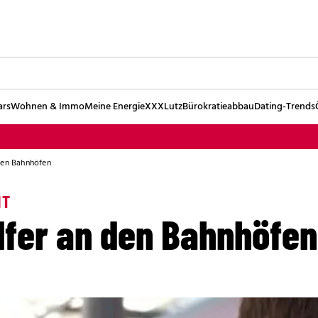
ars
Wohnen & Immo
Meine Energie
XXXLutz
Bürokratieabbau
Dating-Trends
den Bahnhöfen
IT
lfer an den Bahnhöfen