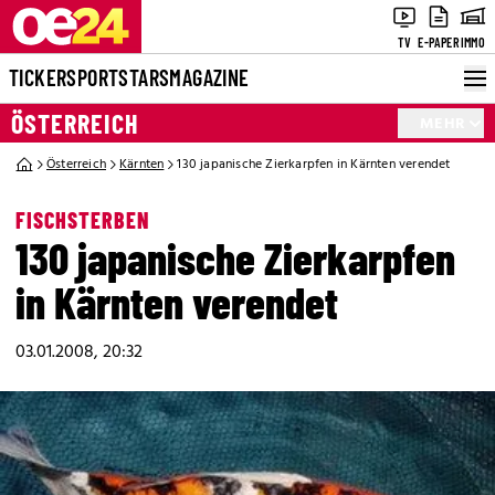
TV
E-PAPER
IMMO
TICKER
SPORT
STARS
MAGAZINE
ÖSTERREICH
MEHR
Österreich
Kärnten
130 japanische Zierkarpfen in Kärnten verendet
FISCHSTERBEN
130 japanische Zierkarpfen
in Kärnten verendet
03.01.2008, 20:32