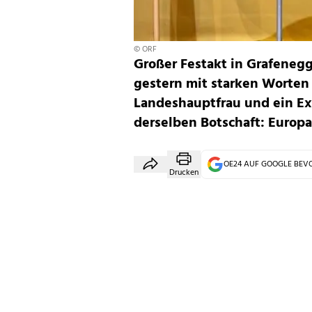
© ORF
Großer Festakt in Grafeneg
gestern mit starken Worten 
Landeshauptfrau und ein Ex
derselben Botschaft: Europ
OE24 AUF GOOGLE BE
Drucken