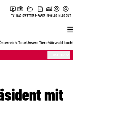
TV
RADIO
WETTER
E-PAPER
IMMO
LOGIN
LOGOUT
Österreich-Tour
Unsere Tiere
Mörwald kocht
Stark in den Tag
Best of Vienna
MEHR
sident mit