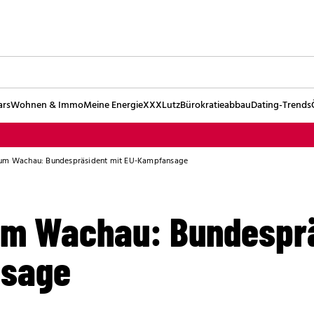
ars
Wohnen & Immo
Meine Energie
XXXLutz
Bürokratieabbau
Dating-Trends
um Wachau: Bundespräsident mit EU-Kampfansage
m Wachau: Bundesprä
sage