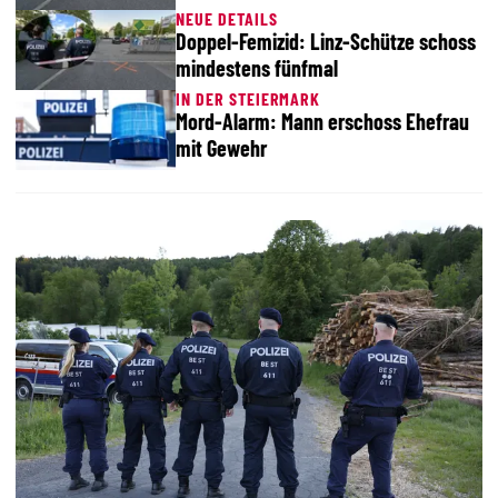
NEUE DETAILS
Doppel-Femizid: Linz-Schütze schoss
mindestens fünfmal
IN DER STEIERMARK
Mord-Alarm: Mann erschoss Ehefrau
mit Gewehr