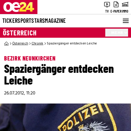
TV
E-PAPER
IMMO
TICKER
SPORT
STARS
MAGAZINE
ÖSTERREICH
MEHR
Österreich
Chronik
Spaziergänger entdecken Leiche
BEZIRK NEUNKIRCHEN
Spaziergänger entdecken
Leiche
26.07.2012, 11:20