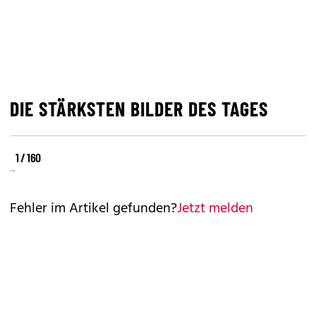
DIE STÄRKSTEN BILDER DES TAGES
©
©
©
1 / 160
REUTERS
REUTERS
REUTERS
Fehler im Artikel gefunden?
Jetzt melden