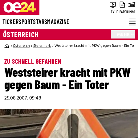
TV
E-PAPER
IMMO
TICKER
SPORT
STARS
MAGAZINE
ÖSTERREICH
MEHR
Österreich
Steiermark
Weststeirer kracht mit PKW gegen Baum - Ein Tote
ZU SCHNELL GEFAHREN
Weststeirer kracht mit PKW
gegen Baum - Ein Toter
25.08.2007, 09:48