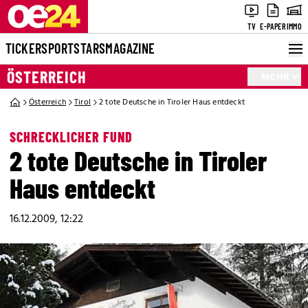
TV
E-PAPER
IMMO
TICKER
SPORT
STARS
MAGAZINE
ÖSTERREICH
MEHR
Österreich
Tirol
2 tote Deutsche in Tiroler Haus entdeckt
SCHRECKLICHER FUND
2 tote Deutsche in Tiroler
Haus entdeckt
16.12.2009, 12:22