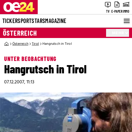
TV
E-PAPER
IMMO
TICKER
SPORT
STARS
MAGAZINE
ÖSTERREICH
MEHR
Österreich
Tirol
Hangrutsch in Tirol
UNTER BEOBACHTUNG
Hangrutsch in Tirol
07.12.2007, 11:13