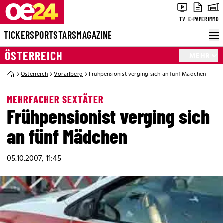
TV
E-PAPER
IMMO
TICKER
SPORT
STARS
MAGAZINE
ÖSTERREICH
MEHR
Österreich
Vorarlberg
Frühpensionist verging sich an fünf Mädchen
MEHRFACHER SEXTÄTER
Frühpensionist verging sich
an fünf Mädchen
05.10.2007, 11:45