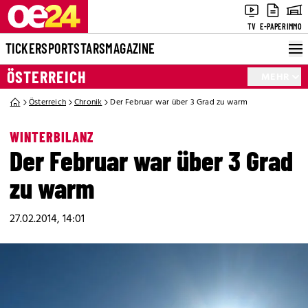
TV
E-PAPER
IMMO
TICKER
SPORT
STARS
MAGAZINE
ÖSTERREICH
MEHR
Österreich
Chronik
Der Februar war über 3 Grad zu warm
WINTERBILANZ
Der Februar war über 3 Grad
zu warm
27.02.2014, 14:01