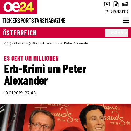
TV
E-PAPER
IMMO
TICKER
SPORT
STARS
MAGAZINE
ÖSTERREICH
MEHR
Österreich
Wien
Erb-Krimi um Peter Alexander
ES GEHT UM MILLIONEN
Erb-Krimi um Peter
Alexander
19.01.2019, 22:45