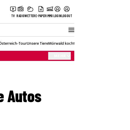
TV
RADIO
WETTER
E-PAPER
IMMO
LOGIN
LOGOUT
Österreich-Tour
Unsere Tiere
Mörwald kocht
Stark in den Tag
Best of Vienna
MEHR
e Autos