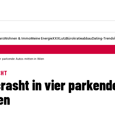
ars
Wohnen & Immo
Meine Energie
XXXLutz
Bürokratieabbau
Dating-Trends
er parkende Autos mitten in Wien
CHT
rasht in vier parkend
en