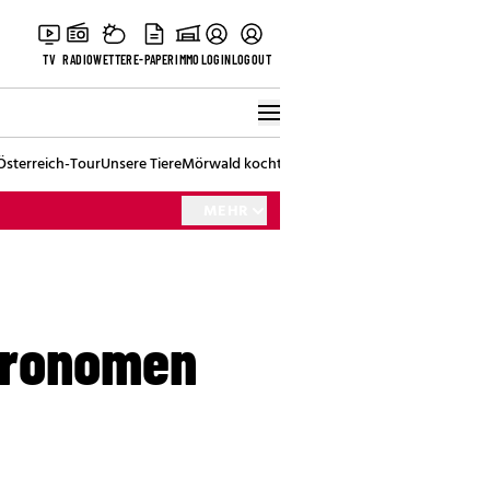
TV
RADIO
WETTER
E-PAPER
IMMO
LOGIN
LOGOUT
Österreich-Tour
Unsere Tiere
Mörwald kocht
Stark in den Tag
Best of Vienna
MEHR
tronomen