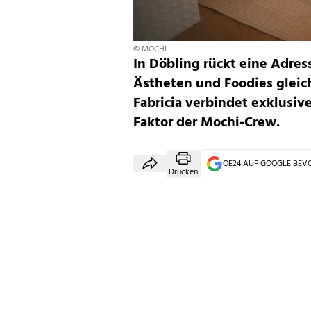
© MOCHI
In Döbling rückt eine Adres
Ästheten und Foodies gleic
Fabricia verbindet exklusiv
Faktor der Mochi-Crew.
OE24 AUF GOOGLE BE
Drucken