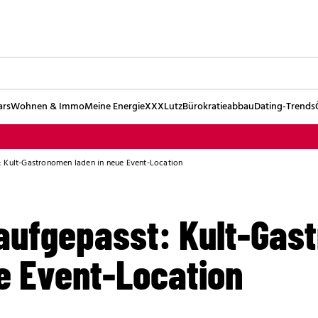
ars
Wohnen & Immo
Meine Energie
XXXLutz
Bürokratieabbau
Dating-Trends
 Kult-Gastronomen laden in neue Event-Location
aufgepasst: Kult-Gas
ue Event-Location