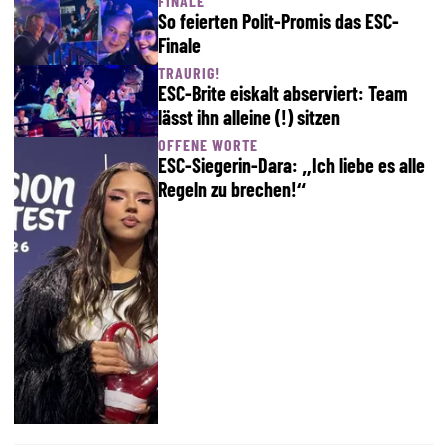
FINALE
So feierten Polit-Promis das ESC-
Finale
TRAURIG!
ESC-Brite eiskalt abserviert: Team
lässt ihn alleine (!) sitzen
OFFENE WORTE
ESC-Siegerin-Dara: „Ich liebe es alle
Regeln zu brechen!“