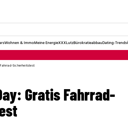
ars
Wohnen & Immo
Meine Energie
XXXLutz
Bürokratieabbau
Dating-Trends
Fahrrad-Sicherheitstest
ay: Gratis Fahrrad-
est