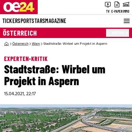
TV
E-PAPER
IMMO
TICKER
SPORT
STARS
MAGAZINE
ÖSTERREICH
MEHR
Österreich
Wien
Stadtstraße: Wirbel um Projekt in Aspern
EXPERTEN-KRITIK
Stadtstraße: Wirbel um
Projekt in Aspern
15.04.2021, 22:17