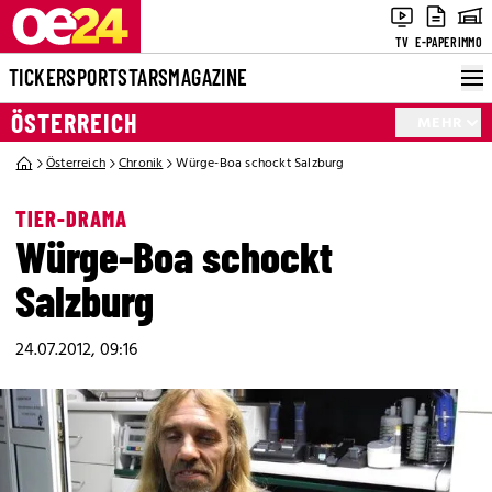
TV
E-PAPER
IMMO
TICKER
SPORT
STARS
MAGAZINE
ÖSTERREICH
MEHR
Österreich
Chronik
Würge-Boa schockt Salzburg
TIER-DRAMA
Würge-Boa schockt
Salzburg
24.07.2012, 09:16