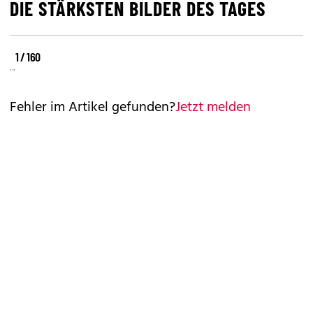
DIE STÄRKSTEN BILDER DES TAGES
©
©
©
1 / 160
REUTERS
REUTERS
REUTERS
Fehler im Artikel gefunden?
Jetzt melden