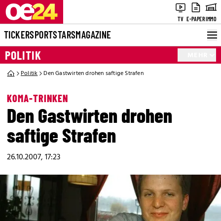
TV
E-PAPER
IMMO
TICKER
SPORT
STARS
MAGAZINE
POLITIK
MEHR
Politik
Den Gastwirten drohen saftige Strafen
KOMA-TRINKEN
Den Gastwirten drohen
saftige Strafen
26.10.2007, 17:23