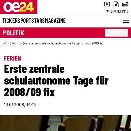
TV
E-PAPER
IMMO
TICKER
SPORT
STARS
MAGAZINE
POLITIK
MEHR
Politik
Erste zentrale schulautonome Tage für 2008/09 fix
FERIEN
Erste zentrale
schulautonome Tage für
2008/09 fix
14.01.2008, 14:16