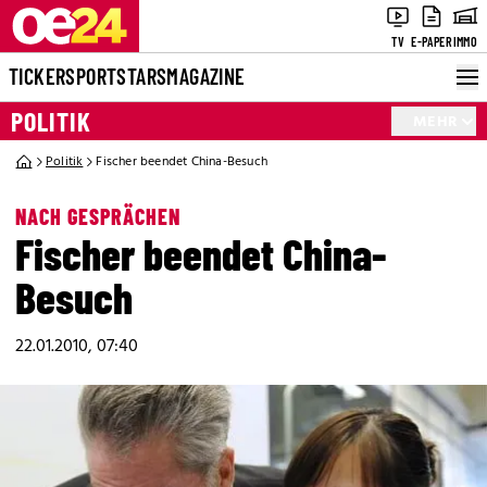
TV
E-PAPER
IMMO
TICKER
SPORT
STARS
MAGAZINE
POLITIK
MEHR
Politik
Fischer beendet China-Besuch
NACH GESPRÄCHEN
Fischer beendet China-
Besuch
22.01.2010, 07:40