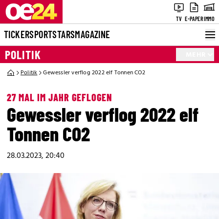
TV
E-PAPER
IMMO
TICKER
SPORT
STARS
MAGAZINE
POLITIK
MEHR
Politik
Gewessler verflog 2022 elf Tonnen CO2
27 MAL IM JAHR GEFLOGEN
Gewessler verflog 2022 elf
Tonnen CO2
28.03.2023, 20:40