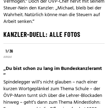
Vermögen.“ Doch der ÖVP-Chef nervt mit seinem
Steuer-Nein den Kanzler: „Michael, bleib bei der
Wahrheit. Natürlich könne man die Steuern auf
Arbeit senken.“
KANZLER-DUELL: ALLE FOTOS
1 / 36
©
©
©
APA
REUTERS
APA
„Du bist schon zu lang im Bundeskanzleramt
“
Spindelegger will‘s nicht glauben – nach einer
kurzen Wortgeplänkel zum Thema Schule – der
ÖVP-Mann turnt sich über die Lehrer-Blockaden
hinweg – geht‘s dann zum Thema Mindestlohn: