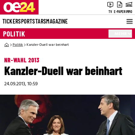
TV
E-PAPER
IMMO
TICKER
SPORT
STARS
MAGAZINE
POLITIK
MEHR
Politik
Kanzler-Duell war beinhart
NR-WAHL 2013
Kanzler-Duell war beinhart
24.09.2013, 10:59