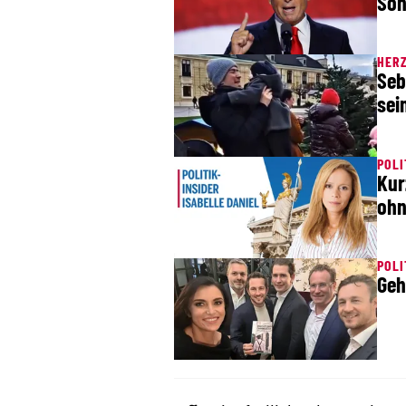
Son
HERZ
Seb
sei
POLI
Kur
ohn
POLI
Geh