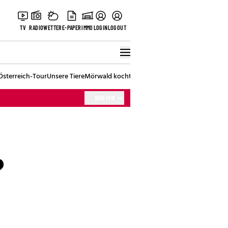
TV
RADIO
WETTER
E-PAPER
IMMO
LOGIN
LOGOUT
Österreich-Tour
Unsere Tiere
Mörwald kocht
Stark in den Tag
Best of Vienna
MEHR
?