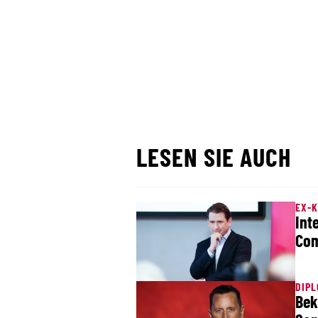
LESEN SIE AUCH
EX-
Int
Co
DIPL
Bek