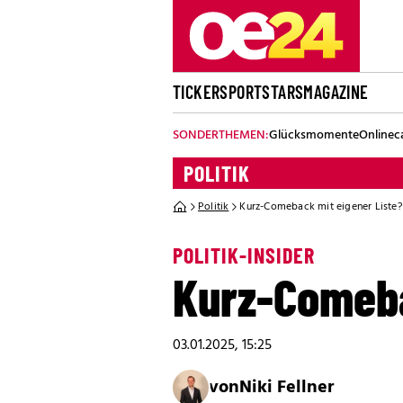
TICKER
SPORT
STARS
MAGAZINE
SONDERTHEMEN:
Glücksmomente
Onlinec
POLITIK
Politik
Kurz-Comeback mit eigener Liste?
POLITIK-INSIDER
Kurz-Comeba
03.01.2025, 15:25
von
Niki Fellner