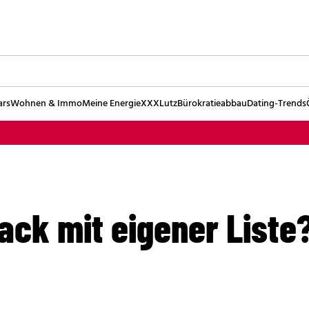
ars
Wohnen & Immo
Meine Energie
XXXLutz
Bürokratieabbau
Dating-Trends
ck mit eigener Liste