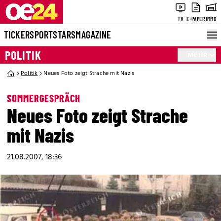
TV
E-PAPER
IMMO
TICKER
SPORT
STARS
MAGAZINE
POLITIK
MEHR
Politik
Neues Foto zeigt Strache mit Nazis
SOMMERGESPRÄCH
Neues Foto zeigt Strache
mit Nazis
21.08.2007, 18:36