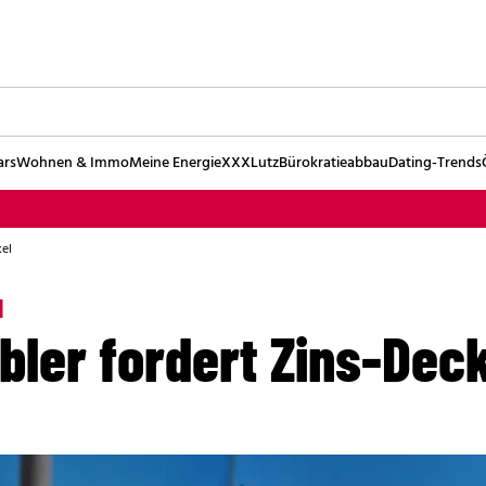
ars
Wohnen & Immo
Meine Energie
XXXLutz
Bürokratieabbau
Dating-Trends
kel
H
bler fordert Zins-Dec