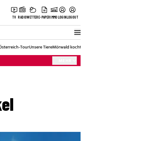
TV
RADIO
WETTER
E-PAPER
IMMO
LOGIN
LOGOUT
Österreich-Tour
Unsere Tiere
Mörwald kocht
Stark in den Tag
Best of Vienna
MEHR
kel