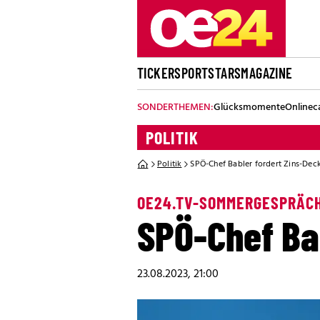
TICKER
SPORT
STARS
MAGAZINE
SONDERTHEMEN:
Glücksmomente
Onlinec
POLITIK
Politik
SPÖ-Chef Babler fordert Zins-Dec
OE24.TV-SOMMERGESPRÄC
SPÖ-Chef Ba
23.08.2023, 21:00