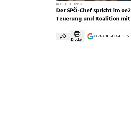
© TZOE FUHRICH
Der SPÖ-Chef spricht im oe
Teuerung und Koalition mit
OE24 AUF GOOGLE BE
Drucken