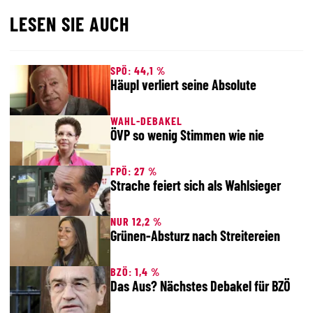
LESEN SIE AUCH
SPÖ: 44,1 %
Häupl verliert seine Absolute
WAHL-DEBAKEL
ÖVP so wenig Stimmen wie nie
FPÖ: 27 %
Strache feiert sich als Wahlsieger
NUR 12,2 %
Grünen-Absturz nach Streitereien
BZÖ: 1,4 %
Das Aus? Nächstes Debakel für BZÖ