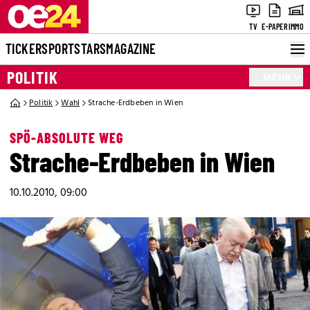
TV
E-PAPER
IMMO
TICKER
SPORT
STARS
MAGAZINE
POLITIK
MEHR
Politik
Wahl
Strache-Erdbeben in Wien
SPÖ-ABSOLUTE WEG
Strache-Erdbeben in Wien
10.10.2010, 09:00