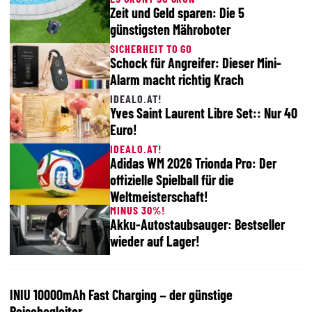
Zeit und Geld sparen: Die 5
günstigsten Mähroboter
SICHERHEIT TO GO
Schock für Angreifer: Dieser Mini-
Alarm macht richtig Krach
IDEALO.AT!
Yves Saint Laurent Libre Set:: Nur 40
Euro!
IDEALO.AT!
Adidas WM 2026 Trionda Pro: Der
offizielle Spielball für die
Weltmeisterschaft!
MINUS 30%!
Akku-Autostaubsauger: Bestseller
wieder auf Lager!
INIU 10000mAh Fast Charging – der günstige
Reisebegleiter