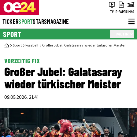
TV
E-PAPER
IMMO
TICKER
SPORT
STARS
MAGAZINE
SPORT
MEHR
Sport
Fussball
Großer Jubel: Galatasaray wieder türkischer Meister
VORZEITIG FIX
Großer Jubel: Galatasaray
wieder türkischer Meister
09.05.2026, 21:41