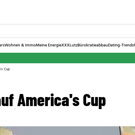
ars
Wohnen & Immo
Meine Energie
XXXLutz
Bürokratieabbau
Dating-Trends
's Cup
auf America's Cup