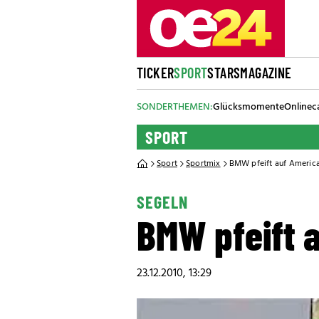
TICKER
SPORT
STARS
MAGAZINE
SONDERTHEMEN:
Glücksmomente
Onlinec
SPORT
Sport
Sportmix
BMW pfeift auf America
SEGELN
BMW pfeift 
23.12.2010, 13:29