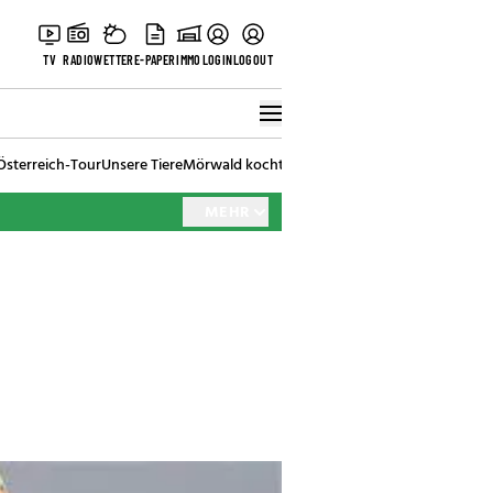
TV
RADIO
WETTER
E-PAPER
IMMO
LOGIN
LOGOUT
Österreich-Tour
Unsere Tiere
Mörwald kocht
Stark in den Tag
Best of Vienna
MEHR