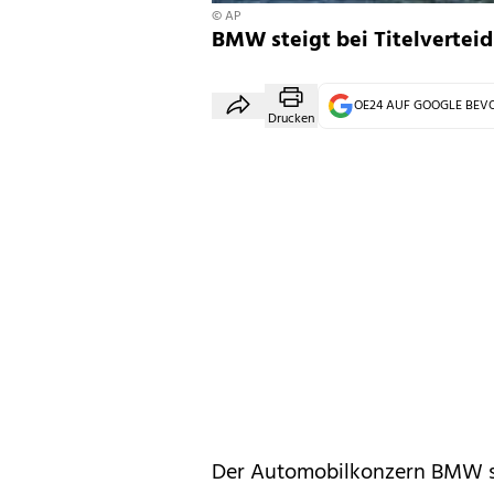
© AP
BMW steigt bei Titelverteid
OE24 AUF GOOGLE BE
Drucken
Der Automobilkonzern BMW s