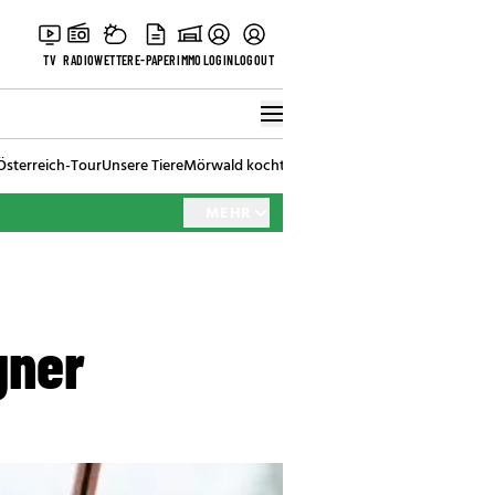
TV
RADIO
WETTER
E-PAPER
IMMO
LOGIN
LOGOUT
Österreich-Tour
Unsere Tiere
Mörwald kocht
Stark in den Tag
Best of Vienna
MEHR
gner