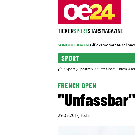
TICKER
SPORT
STARS
MAGAZINE
SONDERTHEMEN:
Glücksmomente
Onlinec
SPORT
Sport
Sportmix
"Unfassbar": Thiem war
FRENCH OPEN
"Unfassbar"
29.05.2017, 16:15