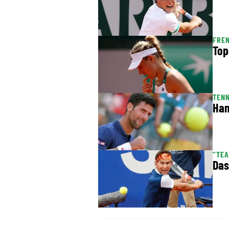
FREN
Top
TENN
Ham
"TEA
Das