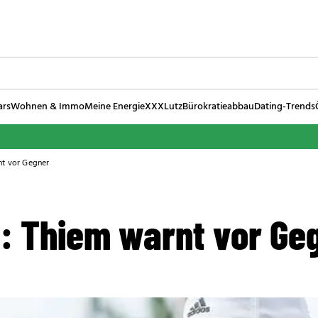
ars
Wohnen & Immo
Meine Energie
XXXLutz
Bürokratieabbau
Dating-Trends
nt vor Gegner
: Thiem warnt vor Ge