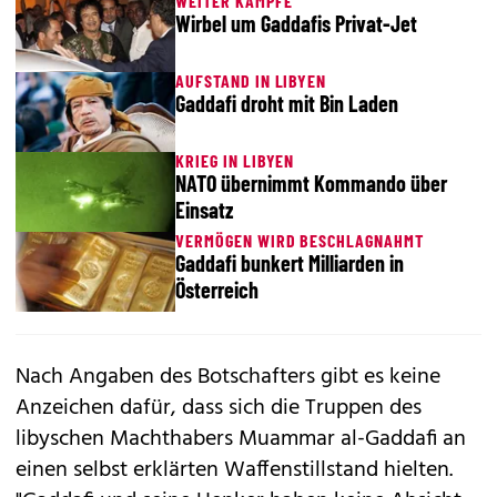
WEITER KÄMPFE
Wirbel um Gaddafis Privat-Jet
AUFSTAND IN LIBYEN
Gaddafi droht mit Bin Laden
KRIEG IN LIBYEN
NATO übernimmt Kommando über
Einsatz
VERMÖGEN WIRD BESCHLAGNAHMT
Gaddafi bunkert Milliarden in
Österreich
Nach Angaben des Botschafters gibt es keine
Anzeichen dafür, dass sich die Truppen des
libyschen Machthabers Muammar al-Gaddafi an
einen selbst erklärten Waffenstillstand hielten.