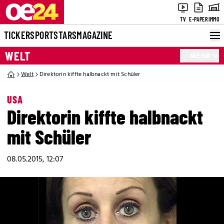
TV
E-PAPER
IMMO
TICKER
SPORT
STARS
MAGAZINE
WELT
MEHR
Welt
Direktorin kiffte halbnackt mit Schüler
USA
Direktorin kiffte halbnackt
mit Schüler
08.05.2015, 12:07