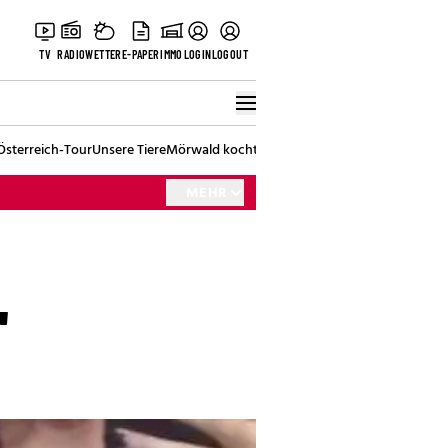
TV
RADIO
WETTER
E-PAPER
IMMO
LOGIN
LOGOUT
Österreich-Tour
Unsere Tiere
Mörwald kocht
Stark in den Tag
Best of Vienna
MEHR
"