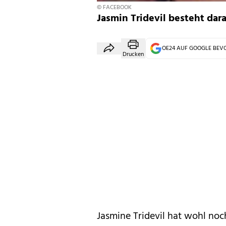
© FACEBOOK
Jasmin Tridevil besteht darau
OE24 AUF GOOGLE BE
Drucken
Jasmine Tridevil hat wohl no