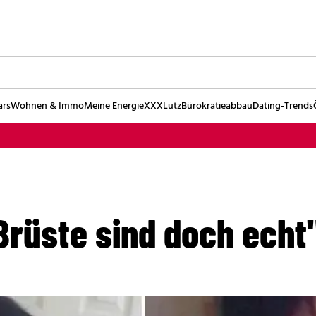
ars
Wohnen & Immo
Meine Energie
XXXLutz
Bürokratieabbau
Dating-Trends
Brüste sind doch echt