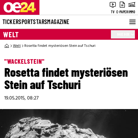
TV
E-PAPER
IMMO
TICKER
SPORT
STARS
MAGAZINE
WELT
MEHR
Welt
Rosetta findet mysteriösen Stein auf Tschuri
"WACKELSTEIN"
Rosetta findet mysteriösen
Stein auf Tschuri
19.05.2015, 08:27