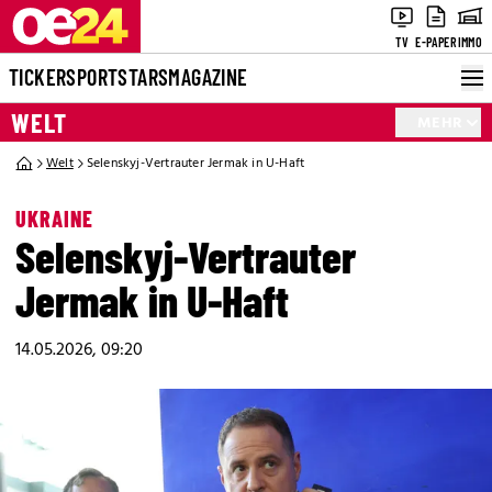
TV
E-PAPER
IMMO
TICKER
SPORT
STARS
MAGAZINE
WELT
MEHR
Welt
Selenskyj-Vertrauter Jermak in U-Haft
UKRAINE
Selenskyj-Vertrauter
Jermak in U-Haft
14.05.2026, 09:20