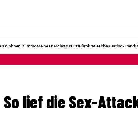
ars
Wohnen & Immo
Meine Energie
XXXLutz
Bürokratieabbau
Dating-Trends
So lief die Sex-Attac