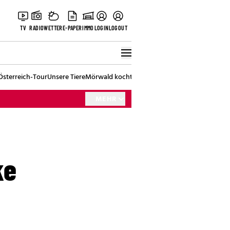
TV
RADIO
WETTER
E-PAPER
IMMO
LOGIN
LOGOUT
Österreich-Tour
Unsere Tiere
Mörwald kocht
Stark in den Tag
Best of Vienna
MEHR
ke