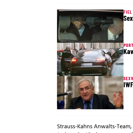
FIEL
Sex
PORT
Kav
SEX
IWF
Strauss-Kahns Anwalts-Team, 