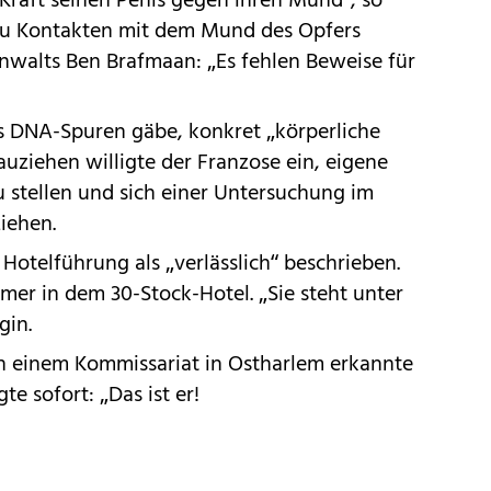
r Kraft seinen Penis gegen ihren Mund“, so
 zu Kontakten mit dem Mund des Opfers
alts Ben Brafmaan: „Es fehlen Beweise für
es DNA-Spuren gäbe, konkret „körperliche
auziehen willigte der Franzose ein, eigene
stellen und sich einer Untersuchung im
iehen.
Hotelführung als „verlässlich“ beschrieben.
mmer in dem 30-Stock-Hotel. „Sie steht unter
gin.
in einem Kommissariat in Ostharlem erkannte
te sofort: „Das ist er!