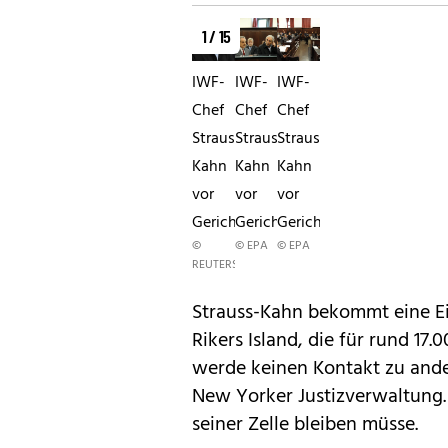
1 / 15
IWF-
IWF-
IWF-
Chef
Chef
Chef
Straus-
Straus-
Straus-
Kahn
Kahn
Kahn
vor
vor
vor
Gericht
Gericht
Gericht
©
© EPA
© EPA
REUTERS
Strauss-Kahn bekommt eine Ei
Rikers Island
, die für rund 17
werde keinen Kontakt zu ande
New Yorker Justizverwaltung. 
seiner Zelle bleiben müsse.