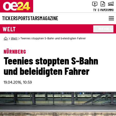
TV
E-PAPER
IMMO
TICKER
SPORT
STARS
MAGAZINE
WELT
MEHR
Welt
Teenies stoppten S-Bahn und beleidigten Fahrer
NÜRNBERG
Teenies stoppten S-Bahn
und beleidigten Fahrer
19.04.2016, 10:59