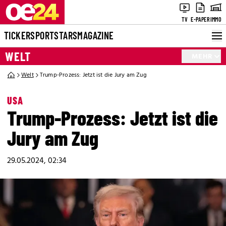
TV
E-PAPER
IMMO
TICKER
SPORT
STARS
MAGAZINE
WELT
MEHR
Welt
Trump-Prozess: Jetzt ist die Jury am Zug
USA
Trump-Prozess: Jetzt ist die
Jury am Zug
29.05.2024, 02:34