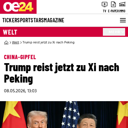
TV
E-PAPER
IMMO
TICKER
SPORT
STARS
MAGAZINE
WELT
MEHR
Welt
Trump reist jetzt zu Xi nach Peking
CHINA-GIPFEL
Trump reist jetzt zu Xi nach
Peking
08.05.2026, 13:03