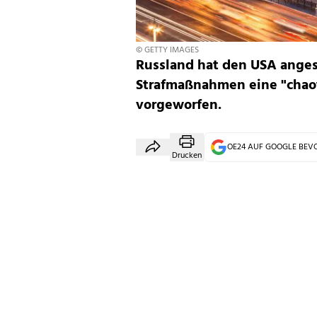
© GETTY IMAGES
Russland hat den USA anges
Strafmaßnahmen eine "chaot
vorgeworfen.
OE24 AUF GOOGLE BE
Drucken