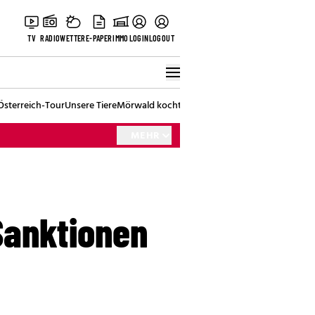
TV
RADIO
WETTER
E-PAPER
IMMO
LOGIN
LOGOUT
Österreich-Tour
Unsere Tiere
Mörwald kocht
Stark in den Tag
Best of Vienna
MEHR
Sanktionen