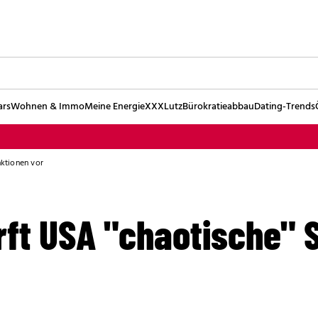
ars
Wohnen & Immo
Meine Energie
XXXLutz
Bürokratieabbau
Dating-Trends
nktionen vor
rft USA "chaotische" 