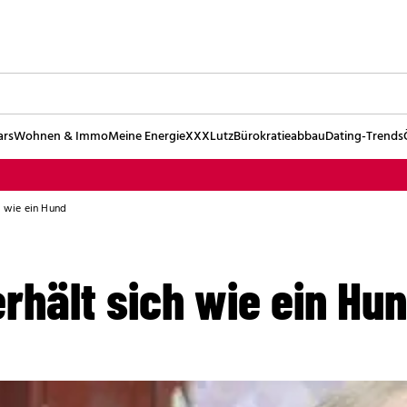
ars
Wohnen & Immo
Meine Energie
XXXLutz
Bürokratieabbau
Dating-Trends
h wie ein Hund
rhält sich wie ein Hu