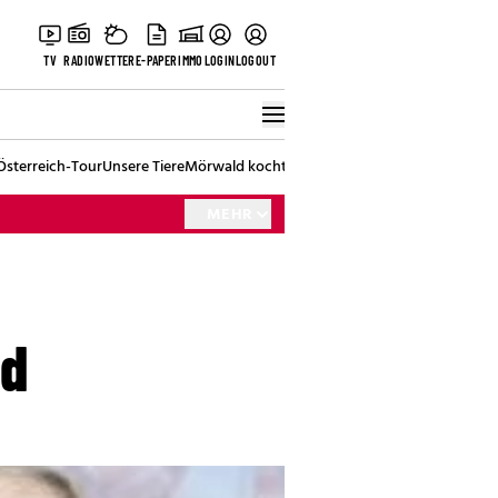
TV
RADIO
WETTER
E-PAPER
IMMO
LOGIN
LOGOUT
Österreich-Tour
Unsere Tiere
Mörwald kocht
Stark in den Tag
Best of Vienna
MEHR
nd