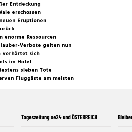
oßer Entdeckung
Wale erschossen
 neuen Eruptionen
zurück
en enorme Ressourcen
Urlauber-Verbote gelten nun
 verhärtet sich
els im Hotel
destens sieben Tote
erven Fluggäste am meisten
Tageszeitung oe24 und ÖSTERREICH
Bleibe