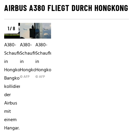
AIRBUS A380 FLIEGT DURCH HONGKONG
1 / 8
A380-
A380-
A380-
Schauflug
Schauflug
Schauflug
in
in
in
HongkongIn
Hongkong
Hongkong
© AFP
© AFP
Bangkok
kollidierte
der
Airbus
mit
einem
Hangar.