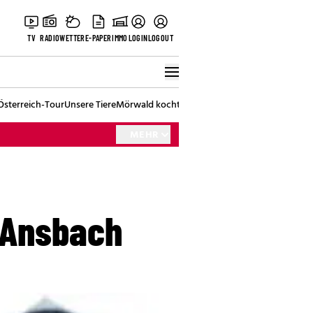
TV
RADIO
WETTER
E-PAPER
IMMO
LOGIN
LOGOUT
Österreich-Tour
Unsere Tiere
Mörwald kocht
Stark in den Tag
Best of Vienna
MEHR
 Ansbach