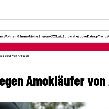
ars
Wohnen & Immo
Meine Energie
XXXLutz
Bürokratieabbau
Dating-Trends
mokläufer von Ansbach
gegen Amokläufer von