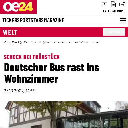
TV
E-PAPER
IMMO
TICKER
SPORT
STARS
MAGAZINE
WELT
MEHR
Welt
Welt Chronik
Deutscher Bus rast ins Wohnzimmer
SCHOCK BEI FRÜHSTÜCK
Deutscher Bus rast ins
Wohnzimmer
27.10.2007, 14:55