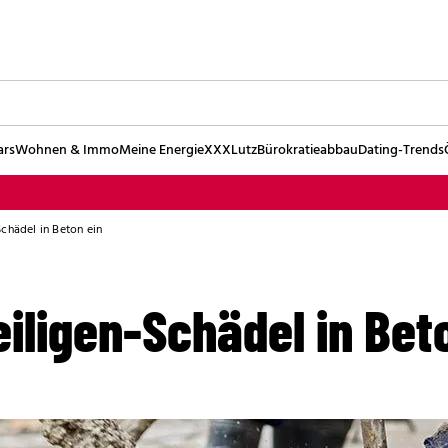
ars
Wohnen & Immo
Meine Energie
XXXLutz
Bürokratieabbau
Dating-Trends
Schädel in Beton ein
eiligen-Schädel in Bet