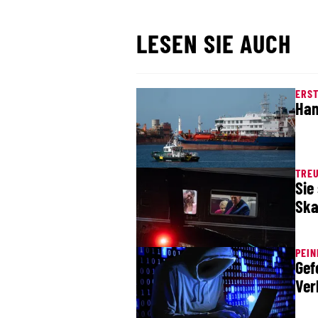
LESEN SIE AUCH
ERS
Han
TRE
Sie
Ska
PEIN
Gef
Ver