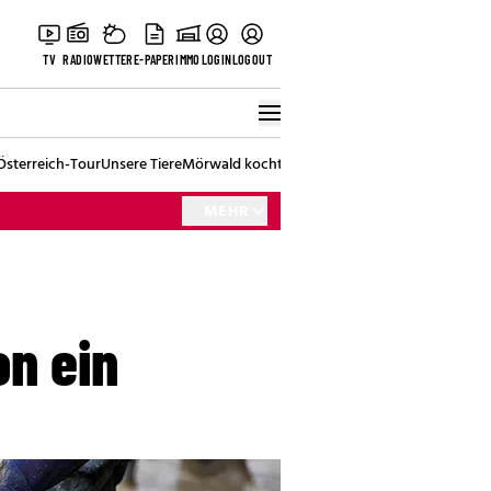
TV
RADIO
WETTER
E-PAPER
IMMO
LOGIN
LOGOUT
Österreich-Tour
Unsere Tiere
Mörwald kocht
Stark in den Tag
Best of Vienna
MEHR
on ein