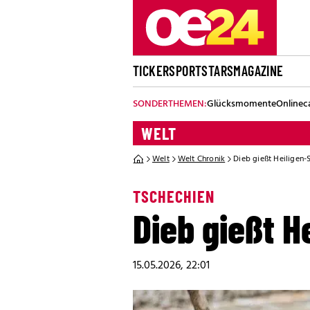
TICKER
SPORT
STARS
MAGAZINE
SONDERTHEMEN:
Glücksmomente
Onlinec
WELT
Welt
Welt Chronik
Dieb gießt Heiligen-
TSCHECHIEN
Dieb gießt H
15.05.2026, 22:01