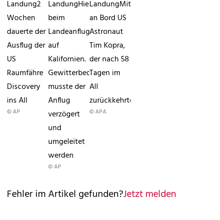
Landung2
LandungHier
LandungMit
Wochen
beim
an Bord US
dauerte der
Landeanflug
Astronaut
Ausflug der
auf
Tim Kopra,
US
Kalifornien.
der nach 58
Raumfähre
Gewitterbedingt
Tagen im
Discovery
musste der
All
ins All
Anflug
zurückkehrte
© AP
© APA
verzögert
und
umgeleitet
werden
© AP
Fehler im Artikel gefunden?
Jetzt melden