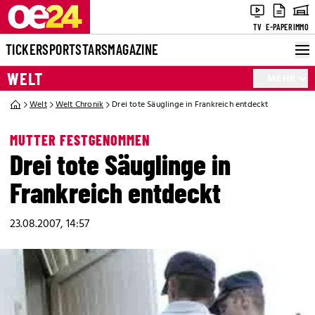
TV
E-PAPER
IMMO
TICKER
SPORT
STARS
MAGAZINE
WELT
MEHR
Welt
Welt Chronik
Drei tote Säuglinge in Frankreich entdeckt
MUTTER FESTGENOMMEN
Drei tote Säuglinge in
Frankreich entdeckt
23.08.2007, 14:57