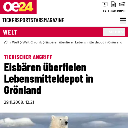
TV
E-PAPER
IMMO
TICKER
SPORT
STARS
MAGAZINE
WELT
MEHR
Welt
Welt Chronik
Eisbären überfielen Lebensmitteldepot in Grönland
TIERISCHER ANGRIFF
Eisbären überfielen
Lebensmitteldepot in
Grönland
29.11.2008, 12:21