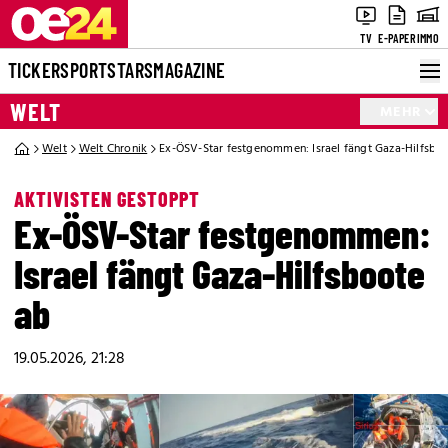
TV
E-PAPER
IMMO
TICKER
SPORT
STARS
MAGAZINE
WELT
MEHR
Welt
Welt Chronik
Ex-ÖSV-Star festgenommen: Israel fängt Gaza-Hilfsbo
AKTIVISTEN GESTOPPT
Ex-ÖSV-Star festgenommen:
Israel fängt Gaza-Hilfsboote
ab
19.05.2026, 21:28