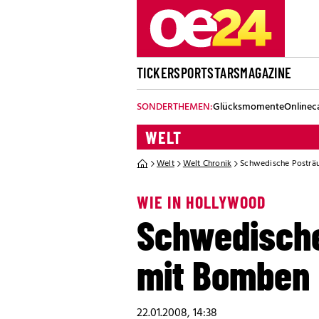
TICKER
SPORT
STARS
MAGAZINE
SONDERTHEMEN:
Glücksmomente
Onlinec
WELT
Welt
Welt Chronik
Schwedische Posträu
WIE IN HOLLYWOOD
Schwedische
mit Bomben
22.01.2008, 14:38