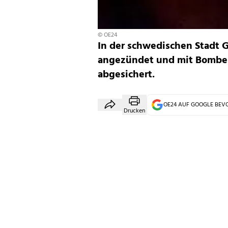
© OE24
In der schwedischen Stadt 
angezündet und mit Bomben
abgesichert.
OE24 AUF GOOGLE BE
Drucken