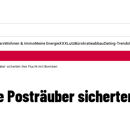
ars
Wohnen & Immo
Meine Energie
XXXLutz
Bürokratieabbau
Dating-Trends
ber sicherten ihre Flucht mit Bomben
 Posträuber sicherten