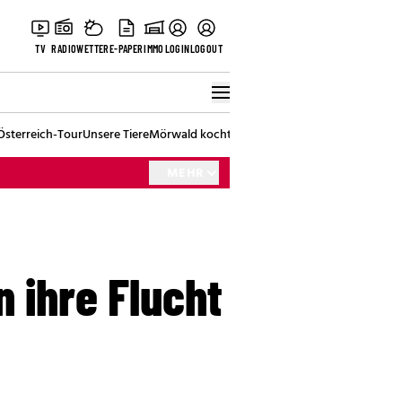
TV
RADIO
WETTER
E-PAPER
IMMO
LOGIN
LOGOUT
Österreich-Tour
Unsere Tiere
Mörwald kocht
Stark in den Tag
Best of Vienna
MEHR
 ihre Flucht